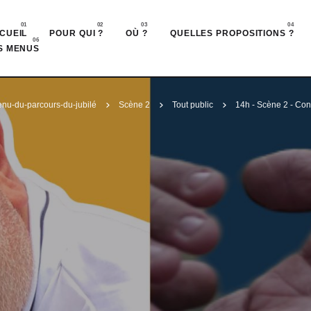
Accéder au contenu principal
CUEIL
POUR QUI ?
OÙ ?
QUELLES PROPOSITIONS ?
S MENUS
nu-du-parcours-du-jubilé
Scène 2
Tout public
14h - Scène 2 - Con
?