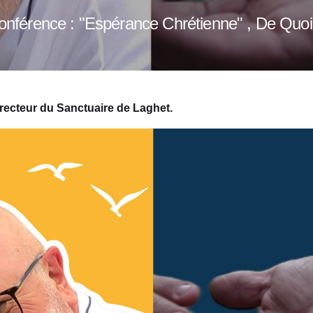
onférence : "Espérance Chrétienne" , De Quoi
 recteur du Sanctuaire de Laghet.