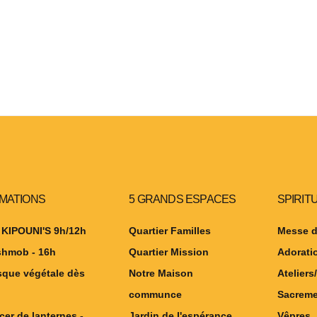
IMATIONS
5 GRANDS ESPACES
SPIRIT
 KIPOUNI'S 9h/12h
Quartier Familles
Messe d
shmob - 16h
Quartier Mission
Adorati
sque végétale dès
Notre Maison
Ateliers/
communce
Sacreme
cer de lanternes -
Jardin de l'espérance
Vêpres