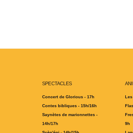
SPECTACLES
AN
Concert de Glorious - 17h
Les
Contes bibliques - 15h/16h
Fla
Saynètes de marionnettes -
Fre
14h/17h
9h
Scèn'épi - 14h/15h
Lan