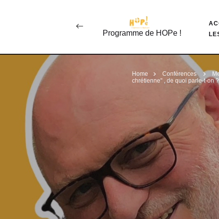
AC
Programme de HOPe !
LE
Home
Conférences
Me
chrétienne" , de quoi parle-t-on 