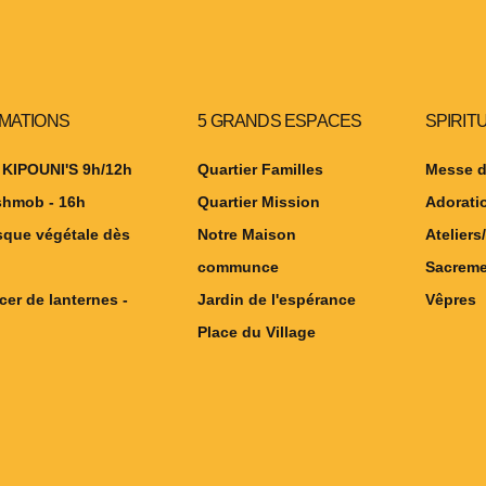
IMATIONS
5 GRANDS ESPACES
SPIRIT
 KIPOUNI'S 9h/12h
Quartier Familles
Messe d
shmob - 16h
Quartier Mission
Adorati
sque végétale dès
Notre Maison
Ateliers/
communce
Sacreme
cer de lanternes -
Jardin de l'espérance
Vêpres
Place du Village