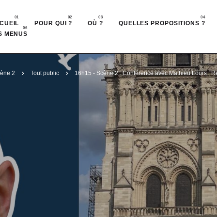
Accéder au contenu principal
CUEIL
POUR QUI ?
OÙ ?
QUELLES PROPOSITIONS ?
S MENUS
ène 2
Tout public
16h15 - Scène 2 : Conférence avec Mathieu Lours : Re