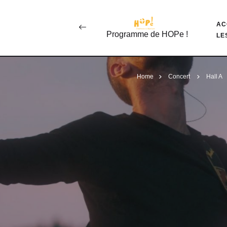
AC
Programme de HOPe !
LE
Home
Concert
Hall A