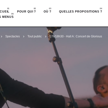
Accéder au contenu principal
CUEIL
POUR QUI ?
OÙ ?
QUELLES PROPOSITIONS ?
S MENUS
Spectacles
Tout public
17h/18h30 - Hall A : Concert de Glorious