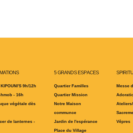
IMATIONS
5 GRANDS ESPACES
SPIRIT
 KIPOUNI'S 9h/12h
Quartier Familles
Messe d
shmob - 16h
Quartier Mission
Adorati
sque végétale dès
Notre Maison
Ateliers/
communce
Sacreme
cer de lanternes -
Jardin de l'espérance
Vêpres
Place du Village