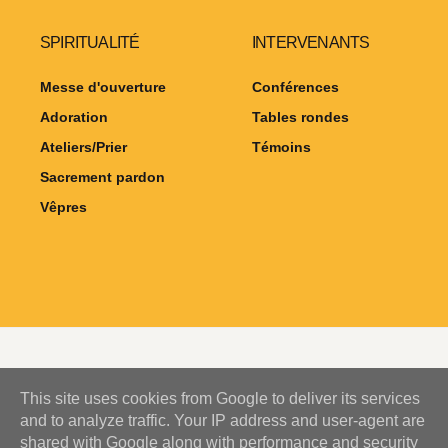
SPIRITUALITÉ
INTERVENANTS
Messe d'ouverture
Conférences
Adoration
Tables rondes
Ateliers/Prier
Témoins
Sacrement pardon
Vêpres
This site uses cookies from Google to deliver its services
and to analyze traffic. Your IP address and user-agent are
Copyright © HOPe! 2025
shared with Google along with performance and security