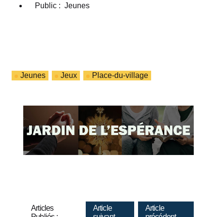
Public : Jeunes
Jeunes
Jeux
Place-du-village
Articles
Article
Article
Publiés :
suivant
précédent