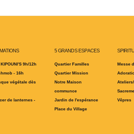
IMATIONS
5 GRANDS ESPACES
SPIRIT
 KIPOUNI'S 9h/12h
Quartier Familles
Messe d
shmob - 16h
Quartier Mission
Adorati
sque végétale dès
Notre Maison
Ateliers/
communce
Sacreme
cer de lanternes -
Jardin de l'espérance
Vêpres
Place du Village