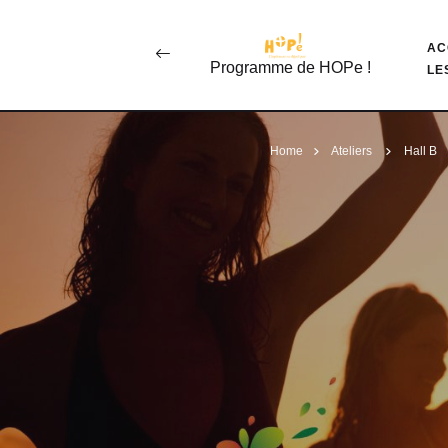
AC
Programme de HOPe !
LE
Home
Ateliers
Hall B